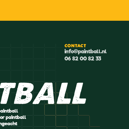
CONTACT
info@paintball.nl
06 82 00 82 33
tball
paintball
or paintball
ongeacht